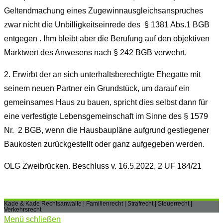
Geltendmachung eines Zugewinnausgleichsanspruches
zwar nicht die Unbilligkeitseinrede des
§
1381 Abs.1 BGB
entgegen
. Ihm bleibt aber die Berufung auf den objektiven
Marktwert des Anwesens nach
§
242 BGB verwehrt.
2.
Erwirbt der an sich unterhaltsberechtigte Ehegatte mit
seinem neuen Partner ein Grundstück, um darauf ein
gemeinsames Haus zu bauen, spricht dies selbst dann für
eine verfestigte Lebensgemeinschaft im Sinne des
§
1579
Nr. 2 BGB
, wenn die Hausbaupläne aufgrund gestiegener
Baukosten zurückgestellt oder ganz aufgegeben werden.
OLG Zweibrücken. Beschluss v. 16.5.2022, 2 UF 184/21
Kade & Kade Rechtsanwälte | Familienrecht | Strafrecht | Steuerrecht |
Verkehrsrecht
Menü schließen