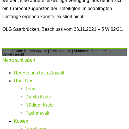
werden; eine andere letztwillige Verfügung, aus denen sich
ein Erbrecht zugunsten der Beteiligten im beantragten
Umfange ergeben könnte, existiert nicht.
OLG Saarbrücken
,
Beschluss
vom
23.11.2021
–
5 W 62/21.
Kade & Kade Rechtsanwälte | Familienrecht | Strafrecht | Steuerrecht |
Verkehrsrecht
Menü schließen
Der Besuch beim Anwalt
Über Uns
Team
Damla Kade
Rüdiger Kade
Fachanwalt
Kosten