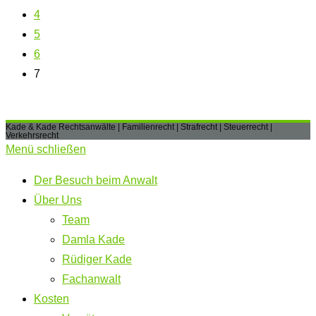
4
5
6
7
Kade & Kade Rechtsanwälte | Familienrecht | Strafrecht | Steuerrecht |
Verkehrsrecht
Menü schließen
Der Besuch beim Anwalt
Über Uns
Team
Damla Kade
Rüdiger Kade
Fachanwalt
Kosten